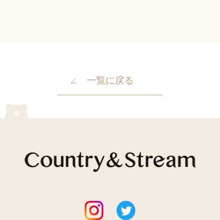
ラウリン酸メチルヘプチル、酸化チタン、ジメチコン、
（アクリル酸ヒドロキシエチル／アクリロイルジメチルタ
ウリンNa）コポリマー、シクロペンタシロキサン、ハチ
ミツ、ローヤルゼリーエキス、加水分解コラーゲン、水溶
性コラーゲン、ヒアルロン酸Na、加水分解ヒアルロン
酸、アセチルヒアルロン酸Na、アルテア根エキス、カミ
ツレ花エキス、グリチルリチン酸2K、ホホバ葉エキス、
ラベンダー花エキス、ローズマリー葉エキス、ハゴロモグ
一覧に戻る
サ葉エキス、ビスエチルヘキシルオキシフェノールメトキ
シフェニルトリアジン、（アクリレーツ／メタクリル酸ポ
リトリメチルシロキシ）コポリマー、リンゴ酸ジイソステ
アリル、水酸化Al、PEG-60水添ヒマシ油、ステアリン
酸、フェノキシエタノール、ポリグリセリル-3ポリジメチ
ルシロキシエチルジメチコン、ポリヒドロキシステアリン
酸、ラウレス-1リン酸、ホホバエステル、香料、キサンタ
ンガム、アルギニン、フィチン酸、酸化銀
原産国
日本
製造販売元
株式会社井田ラボラトリーズ