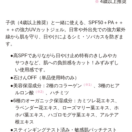
4歳以上推奨
※
子供（4歳以上推奨）と一緒に使える、SPF50＋PA＋＋
＋＋の強力UVカットジェル。日常や外出先での強力紫外
線から肌を守り、日やけによるシミ・ソバカスを防ぎま
す。
●高SPFでありながら日やけ止め特有のきしみやカ
サつきなど、肌への負担感をカット！みずみずし
い使用感です。
●石けんOFF（単品使用時のみ）
（※1）
●美容保湿成分：2種のコラーゲン
、3種のヒア
（※2）
ルロン酸
、ハチミツ
●6種のオーガニック保湿成分：カミツレ花エキス、
ラベンダー花エキス、ローズマリー葉エキス、ホ
ホバ葉エキス、ハゴロモグサ葉エキス、アルテア
根エキス
●スティンギングテスト済み・敏感肌パッチテスト