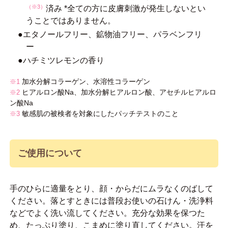
（※3）
済み *全ての方に皮膚刺激が発生しないとい
うことではありません。
●エタノールフリー、鉱物油フリー、パラベンフリ
ー
●ハチミツレモンの香り
加水分解コラーゲン、水溶性コラーゲン
※1
ヒアルロン酸Na、加水分解ヒアルロン酸、アセチルヒアルロ
※2
ン酸Na
敏感肌の被検者を対象にしたパッチテストのこと
※3
ご使用について
手のひらに適量をとり、顔・からだにムラなくのばして
ください。落とすときには普段お使いの石けん・洗浄料
などでよく洗い流してください。充分な効果を保つた
め、たっぷり塗り、こまめに塗り直してください。汗を