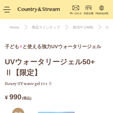
Home
商品ラインナップ
BODY CARE
UV
子ども
と使える強力UVウォータリージェル
※
UVウォータリージェル50+
Ⅱ【限定】
Honey UV water gel 50+ Ⅱ
990
¥
(税込)