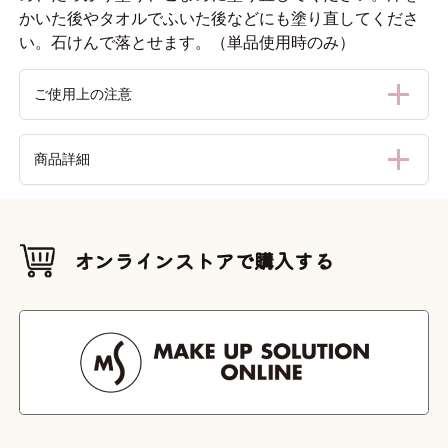
かいた後やタオルでふいた後などにも塗り直してくださ
い。石けんで落とせます。（単品使用時のみ）
ご使用上の注意
●傷やはれもの、しっしん等、異常のある部位には使用しな
商品詳細
いでください。●お肌に異常が生じていないかよく注意して
使用してください。赤味、はれ、かゆみ、刺激、色抜け（白
斑等）や黒ずみ等の異常が現れた時は使用を中止し、弊社お
内容量
問い合わせ先又は皮フ科専門医等へのご相談をお勧めしま
45g
す。そのまま使用を続けると症状を悪化させることがありま
オンラインストアで購入する
す。●極端に高温又は低温の所、直射日光のあたる所、お子
本体サイズ
（W×D×H（mm））
様の手の届く所には保管しないでください。●衣類についた
W45 × D20 × H135
場合はすぐに洗剤で洗ってください。但し塩素系漂白剤のご
外装サイズ
使用はおやめください。●目に入らぬようご注意ください。
（W×D×H（mm））
W90 × D29 × H200
成分
（全成分）
水、メトキシケイヒ酸エチルヘキシル、BG、ジエチルア
ミノヒドロキシベンゾイル安息香酸ヘキシル、酸化亜鉛、