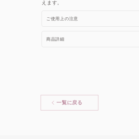
えます。
ご使用上の注意
●ボディ用ですので、お顔へのご使用はおや
商品詳細
はお使いにならないでください。●傷やはれ
はお使いにならないでください。●お肌に異
み、はれ、かゆみ、刺激、色抜け（白斑等）
内容量
20枚
合わせ先又は皮膚科専門医等へのご相談をお
とがあります。●極端に高温又は低温の場所
本体サイズ
W75 × D30 
（W×D×H（mm））
児の誤飲・誤食・誤使用を避けるため、乳幼
外装サイズ
W110 × D35
ートの劣化を防ぐため、使用後はシールをし
（W×D×H（mm））
うにご注意ください。衣服が白くなった時は
成分
水、エタノ
（全成分）
お使いください。●シートは水に溶けません
二酸／テトラ
く押されると、液がしみ出る場合があります
一覧に戻る
ロラ果実エ
ないでください。●衛生上、一度使用したシ
ス、フェノ
オール、PE
プロピルシ
パラベン