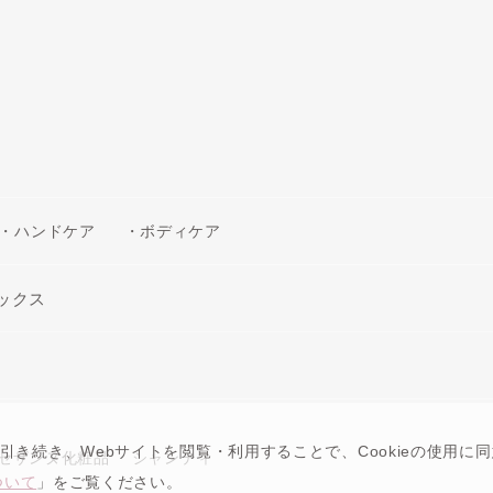
原産国
日本
製造販売元
株式会社井
商品コード
490100864
・ハンドケア
・ボディケア
ックス
引き続き、Webサイトを閲覧・利用することで、Cookieの使用に同
セザンヌ化粧品
シャンティ
について
」をご覧ください。